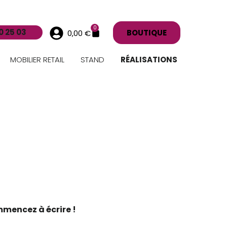
0
0 25 03
BOUTIQUE
0,00
€
MOBILIER RETAIL
STAND
RÉALISATIONS
mmencez à écrire !