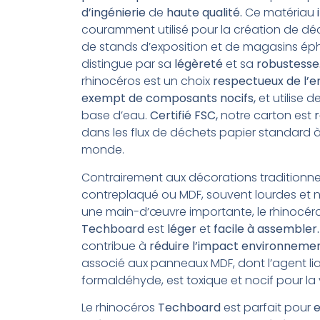
d’ingénierie
de
haute qualité.
Ce matériau
couramment utilisé pour la création de dé
de stands d’exposition et de magasins ép
distingue par sa
légèreté
et sa
robustesse
rhinocéros est un choix
respectueux de l’
exempt
de
composants nocifs,
et utilise d
base d’eau.
Certifié FSC,
notre carton est
r
dans les flux de déchets papier standard à 
monde.
Contrairement aux décorations traditionne
contreplaqué ou MDF, souvent lourdes et 
une main-d’œuvre importante, le rhinocér
Techboard
est
léger
et
facile
à
assembler.
contribue à
réduire l’impact environneme
associé aux panneaux MDF, dont l’agent lian
formaldéhyde, est toxique et nocif pour la 
Le rhinocéros
Techboard
est parfait pour
e