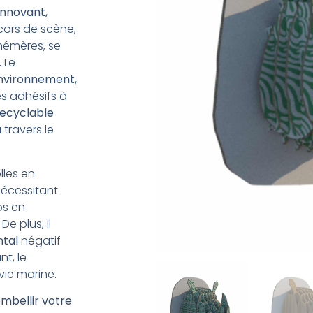
innovant,
cors de scène,
hémères, se
.
Le
environnement,
es adhésifs à
ecyclable
travers le
lles en
nécessitant
os en
De plus, il
ntal
négatif
t, le
vie marine.
mbellir votre