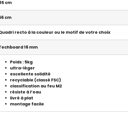
85 cm
66 cm
Quadri recto à la couleur ou le motif de votre choix
Techboard 16 mm
Poids : 5kg
ultra-léger
excellente solidité
recyclable (classé FSC)
classification au feu M2
résiste à l’eau
livré à plat
montage facile