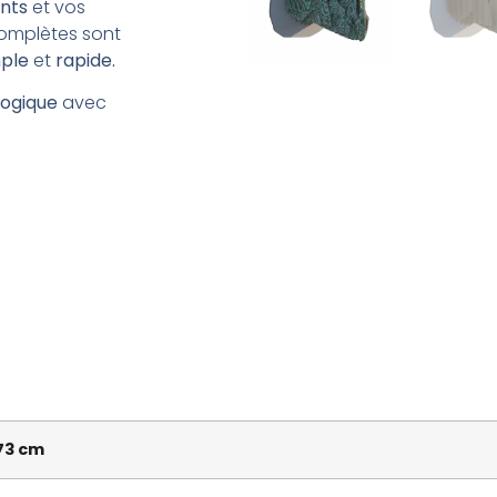
nts
et vos
omplètes sont
ple
et
rapide.
ogique
avec
73 cm